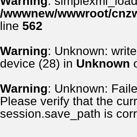
Warning
: simplexml_load_
/wwwnew/wwwroot/cnzww
line
562
Warning
: Unknown: write
device (28) in
Unknown
o
Warning
: Unknown: Failed
Please verify that the curr
session.save_path is corr