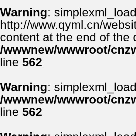
Warning
: simplexml_load_
http://www.qyml.cn/websit
content at the end of the
/wwwnew/wwwroot/cnzww
line
562
Warning
: simplexml_load_
/wwwnew/wwwroot/cnzww
line
562