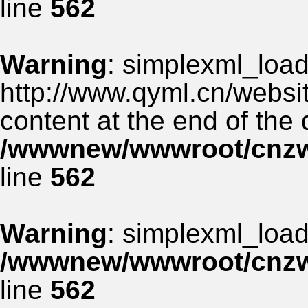
line
562
Warning
: simplexml_load_
http://www.qyml.cn/websit
content at the end of the
/wwwnew/wwwroot/cnzww
line
562
Warning
: simplexml_load_
/wwwnew/wwwroot/cnzww
line
562