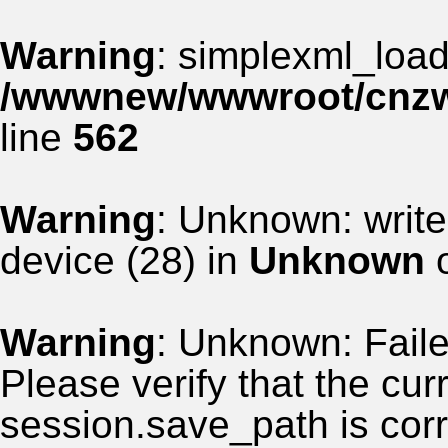
Warning
: simplexml_load_
/wwwnew/wwwroot/cnzww
line
562
Warning
: Unknown: write
device (28) in
Unknown
o
Warning
: Unknown: Failed
Please verify that the curr
session.save_path is corr