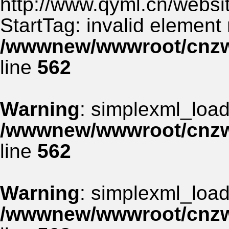
http://www.qyml.cn/websit
StartTag: invalid element
/wwwnew/wwwroot/cnzww
line
562
Warning
: simplexml_load_
/wwwnew/wwwroot/cnzww
line
562
Warning
: simplexml_load_
/wwwnew/wwwroot/cnzww