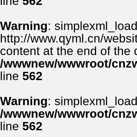
line
562
Warning
: simplexml_load_
http://www.qyml.cn/websit
content at the end of the
/wwwnew/wwwroot/cnzww
line
562
Warning
: simplexml_load_
/wwwnew/wwwroot/cnzww
line
562