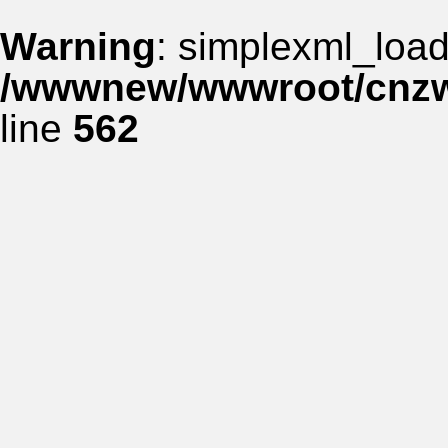
Warning
: simplexml_load_
/wwwnew/wwwroot/cnzww
line
562