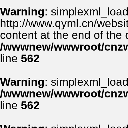
Warning
: simplexml_load_
http://www.qyml.cn/websit
content at the end of the
/wwwnew/wwwroot/cnzww
line
562
Warning
: simplexml_load_
/wwwnew/wwwroot/cnzww
line
562