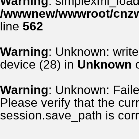
Warning
: simplexml_load_
/wwwnew/wwwroot/cnzww
line
562
Warning
: Unknown: write
device (28) in
Unknown
o
Warning
: Unknown: Failed
Please verify that the curr
session.save_path is corr