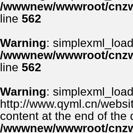
/wwwnew/wwwroot/cnzww
line
562
Warning
: simplexml_load_
/wwwnew/wwwroot/cnzww
line
562
Warning
: simplexml_load_
http://www.qyml.cn/websit
content at the end of the
/wwwnew/wwwroot/cnzww