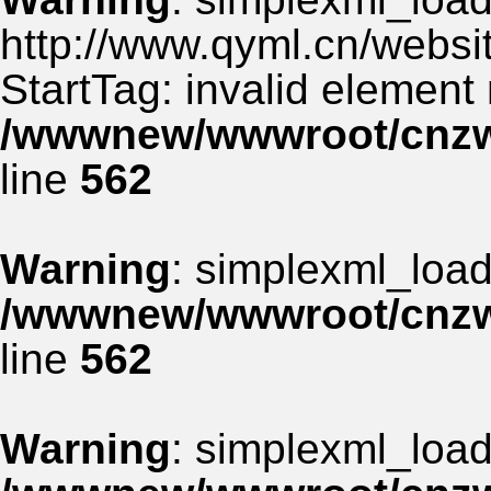
http://www.qyml.cn/websit
StartTag: invalid element
/wwwnew/wwwroot/cnzww
line
562
Warning
: simplexml_load_
/wwwnew/wwwroot/cnzww
line
562
Warning
: simplexml_load_