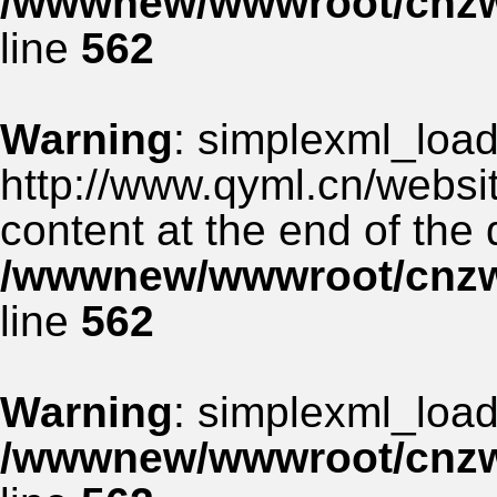
/wwwnew/wwwroot/cnzww
line
562
Warning
: simplexml_load_
http://www.qyml.cn/websit
content at the end of the
/wwwnew/wwwroot/cnzww
line
562
Warning
: simplexml_load_
/wwwnew/wwwroot/cnzww