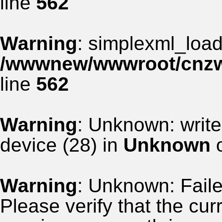
line
562
Warning
: simplexml_load_
/wwwnew/wwwroot/cnzww
line
562
Warning
: Unknown: write
device (28) in
Unknown
o
Warning
: Unknown: Failed
Please verify that the curr