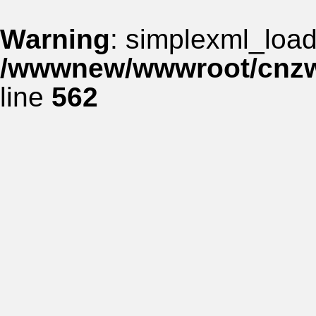
Warning
: simplexml_load_
/wwwnew/wwwroot/cnzww
line
562