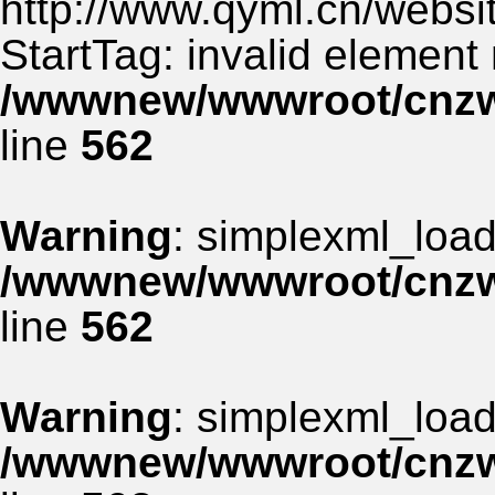
http://www.qyml.cn/websit
StartTag: invalid element
/wwwnew/wwwroot/cnzww
line
562
Warning
: simplexml_load_
/wwwnew/wwwroot/cnzww
line
562
Warning
: simplexml_load_
/wwwnew/wwwroot/cnzww