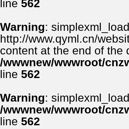
line
562
Warning
: simplexml_load_
http://www.qyml.cn/websit
content at the end of the
/wwwnew/wwwroot/cnzww
line
562
Warning
: simplexml_load_
/wwwnew/wwwroot/cnzww
line
562