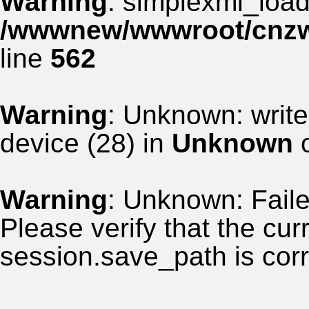
Warning
: simplexml_load_
/wwwnew/wwwroot/cnzww
line
562
Warning
: Unknown: write
device (28) in
Unknown
o
Warning
: Unknown: Failed
Please verify that the curr
session.save_path is corr