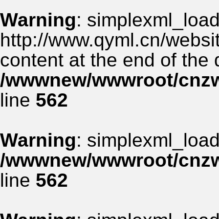
Warning
: simplexml_load_
http://www.qyml.cn/websit
content at the end of the
/wwwnew/wwwroot/cnzww
line
562
Warning
: simplexml_load_
/wwwnew/wwwroot/cnzww
line
562