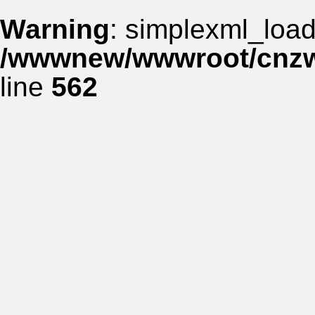
Warning
: simplexml_load_
/wwwnew/wwwroot/cnzww
line
562