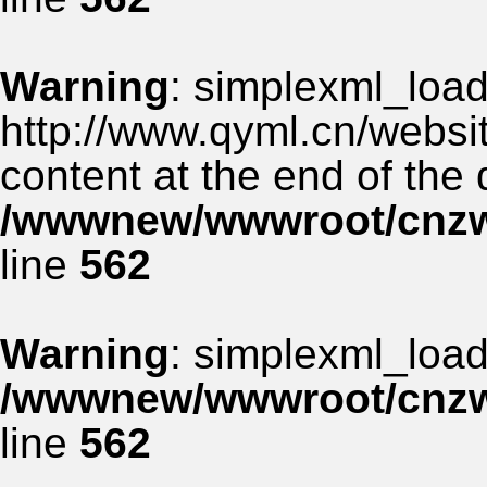
Warning
: simplexml_load_
http://www.qyml.cn/websit
content at the end of the
/wwwnew/wwwroot/cnzww
line
562
Warning
: simplexml_load_
/wwwnew/wwwroot/cnzww
line
562