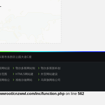
-
斯市东胜区公园大道C座
斯网站设
鄂尔多斯网站制
鄂尔多斯新科创
务范围
作
HTML5网站建
想
外贸网站建设
斯网络公
设
准格尔做网站
乌审旗网络公司
wroot/cnzwwl.com/inc/function.php
on line
562