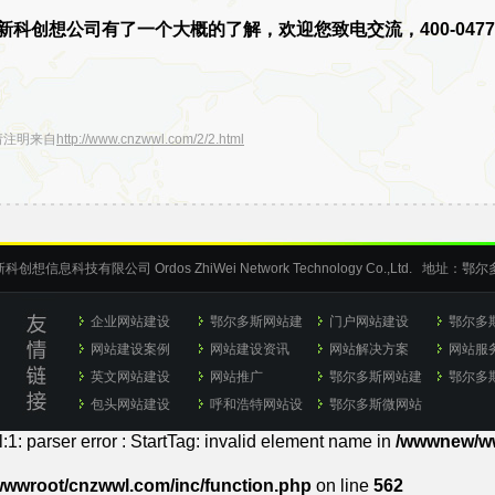
科创想公司有了一个大概的了解，欢迎您致电交流，400-0477
请注明来自
http://www.cnzwwl.com/2/2.html
新科创想信息科技有限公司
Ordos ZhiWei Network Technology Co.,Ltd.
地址：鄂尔多
企业网站建设
鄂尔多斯网站建
门户网站建设
鄂尔多
网站建设案例
设
网站建设资讯
网站解决方案
计
网站服
英文网站建设
网站推广
鄂尔多斯网站建
鄂尔多
包头网站建设
呼和浩特网站设
设
鄂尔多斯微网站
司
计
制作
:1: parser error : StartTag: invalid element name in
/wwwnew/ww
wwroot/cnzwwl.com/inc/function.php
on line
562