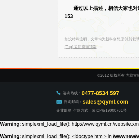
通过以上描述，相信大家也对新
153
如没特殊注明，文章均为新科创想原创,转载
(Top) 返回页面顶端
©2012
版权所有 内蒙古
0477-8534 597
咨询热线：
sales@qyml.com
咨询邮箱：
企业邮箱
付款方式
蒙ICP备19000761号
Warning
: simplexml_load_file(): http://www.qyml.cn/website.xml
Warning
: simplexml_load_file(): <!doctype html> in
/wwwnew/w