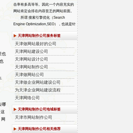
击率有多高等等。因此一个内容充实的
网站肯定会排在内容贫乏的网站前面。
所谓 搜索引擎优化（Search
Engine Optimization,SEO），也就是针
对各种搜索引擎的检索特点，让网页设
天津网站制作公司服务标签
计适鄂尔多斯网站建设公司。
天津做网站最好的公司
天津网站制作公司哪家好？ 天津
天津网站建设公司
网站制作公司 找“新科创想建站
里也
天津网站设计公司
网”
也
天津网站制作公司
天津及周边网站制作公司和服务提供
天津做网站公司
商：
天津天津市
手
天津做企业网站建设公司
为天津企业网站建设流程
天津网络公司
去哪
天津网站制作公司地域标签
。这
天津市网站制作公司
，网
天津网站制作公司相关推荐