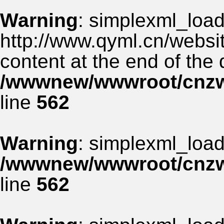
Warning
: simplexml_load_
http://www.qyml.cn/websit
content at the end of the
/wwwnew/wwwroot/cnzww
line
562
Warning
: simplexml_load_
/wwwnew/wwwroot/cnzww
line
562