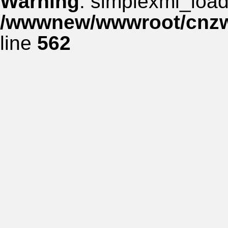
Warning
: simplexml_load_
/wwwnew/wwwroot/cnzww
line
562