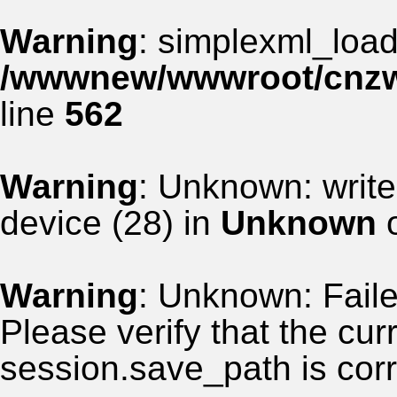
Warning
: simplexml_load_
/wwwnew/wwwroot/cnzww
line
562
Warning
: Unknown: write
device (28) in
Unknown
o
Warning
: Unknown: Failed
Please verify that the curr
session.save_path is corr