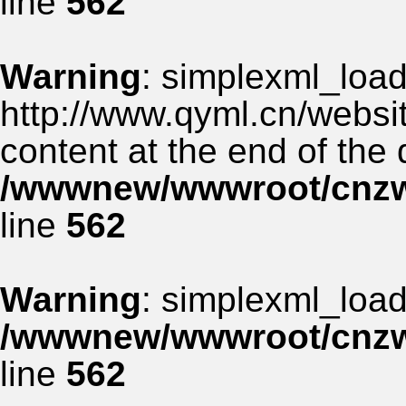
line
562
Warning
: simplexml_load_
http://www.qyml.cn/websit
content at the end of the
/wwwnew/wwwroot/cnzww
line
562
Warning
: simplexml_load_
/wwwnew/wwwroot/cnzww
line
562